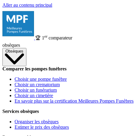
Aller au contenu principal
er
🏆
1
comparateur
obsèques
Obsèques
Comparer les pompes funèbres
Choisir une pompe funèbre
Choisir un crematorium
Choisir un funérarium
Choisir un cimetière
En savoir plus sur la certification Meilleures Pompes Funèbres
Services obsèques
Organiser les obsèques
Estimer le prix des obsèques