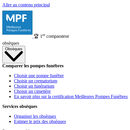
Aller au contenu principal
er
🏆
1
comparateur
obsèques
Obsèques
Comparer les pompes funèbres
Choisir une pompe funèbre
Choisir un crematorium
Choisir un funérarium
Choisir un cimetière
En savoir plus sur la certification Meilleures Pompes Funèbres
Services obsèques
Organiser les obsèques
Estimer le prix des obsèques