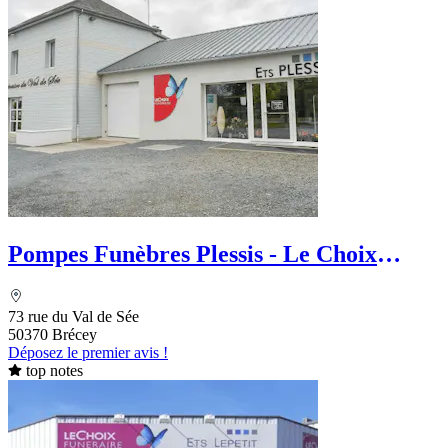
Pompes Funèbres Plessis - Le Choix
Funéraire
73 rue du Val de Sée
50370 Brécey
Déposez le premier avis !
top notes