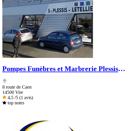
Pompes Funèbres et Marbrerie Plessis
Letellier - Le Choix Funéraire
8 route de Caen
14500 Vire
4,5
/5
(1 avis)
top notes