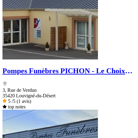
Pompes Funèbres PICHON - Le Choix
Funéraire
3, Rue de Verdun
35420 Louvigné-du-Désert
5
/5
(1 avis)
top notes