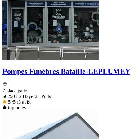
Pompes Funèbres Bataille-LEPLUMEY
7 place patton
50250 La Haye-du-Puits
5
/5
(3 avis)
top notes