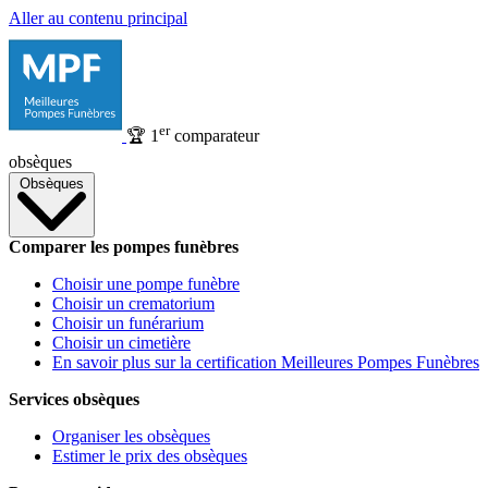
Aller au contenu principal
er
🏆
1
comparateur
obsèques
Obsèques
Comparer les pompes funèbres
Choisir une pompe funèbre
Choisir un crematorium
Choisir un funérarium
Choisir un cimetière
En savoir plus sur la certification Meilleures Pompes Funèbres
Services obsèques
Organiser les obsèques
Estimer le prix des obsèques