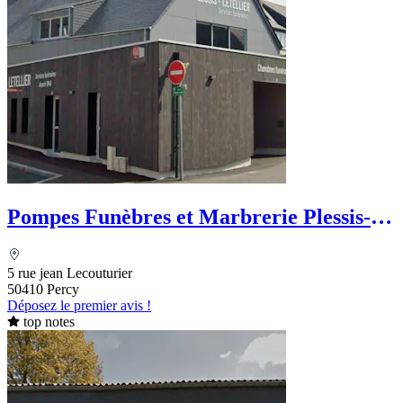
Pompes Funèbres et Marbrerie Plessis-
Letellier
5 rue jean Lecouturier
50410 Percy
Déposez le premier avis !
top notes