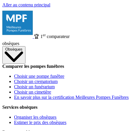
Aller au contenu principal
er
🏆
1
comparateur
obsèques
Obsèques
Comparer les pompes funèbres
Choisir une pompe funèbre
Choisir un crematorium
Choisir un funérarium
Choisir un cimetière
En savoir plus sur la certification Meilleures Pompes Funèbres
Services obsèques
Organiser les obsèques
Estimer le prix des obsèques