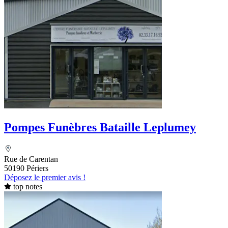
Pompes Funèbres Bataille Leplumey
Rue de Carentan
50190 Périers
Déposez le premier avis !
top notes