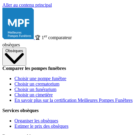
Aller au contenu principal
er
🏆
1
comparateur
obsèques
Obsèques
Comparer les pompes funèbres
Choisir une pompe funèbre
Choisir un crematorium
Choisir un funérarium
Choisir un cimetière
En savoir plus sur la certification Meilleures Pompes Funèbres
Services obsèques
Organiser les obsèques
Estimer le prix des obsèques