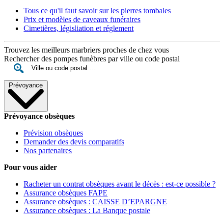
Tous ce qu'il faut savoir sur les pierres tombales
Prix et modèles de caveaux funéraires
Cimetières, législiation et réglement
Trouvez les meilleurs marbriers proches de chez vous
Rechercher des pompes funèbres par ville ou code postal
Prévoyance
Prévoyance obsèques
Prévision obsèques
Demander des devis comparatifs
Nos partenaires
Pour vous aider
Racheter un contrat obsèques avant le décès : est-ce possible ?
Assurance obsèques FAPE
Assurance obsèques : CAISSE D’EPARGNE
Assurance obsèques : La Banque postale