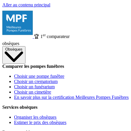
Aller au contenu principal
er
🏆
1
comparateur
obsèques
Obsèques
Comparer les pompes funèbres
Choisir une pompe funèbre
Choisir un crematorium
Choisir un funérarium
Choisir un cimetière
En savoir plus sur la certification Meilleures Pompes Funèbres
Services obsèques
Organiser les obsèques
Estimer le prix des obsèques