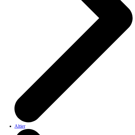
Altier