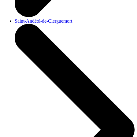
Saint-Andéol-de-Clerguemort