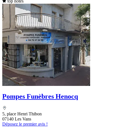
top notes
Pompes Funèbres Henocq
5, place Henri Thibon
07140 Les Vans
Déposez le premier avis !