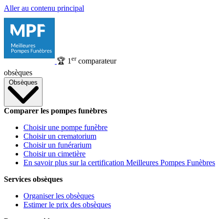
Aller au contenu principal
er
🏆
1
comparateur
obsèques
Obsèques
Comparer les pompes funèbres
Choisir une pompe funèbre
Choisir un crematorium
Choisir un funérarium
Choisir un cimetière
En savoir plus sur la certification Meilleures Pompes Funèbres
Services obsèques
Organiser les obsèques
Estimer le prix des obsèques