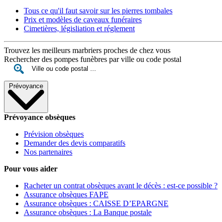
Tous ce qu'il faut savoir sur les pierres tombales
Prix et modèles de caveaux funéraires
Cimetières, législiation et réglement
Trouvez les meilleurs marbriers proches de chez vous
Rechercher des pompes funèbres par ville ou code postal
Prévoyance
Prévoyance obsèques
Prévision obsèques
Demander des devis comparatifs
Nos partenaires
Pour vous aider
Racheter un contrat obsèques avant le décès : est-ce possible ?
Assurance obsèques FAPE
Assurance obsèques : CAISSE D’EPARGNE
Assurance obsèques : La Banque postale