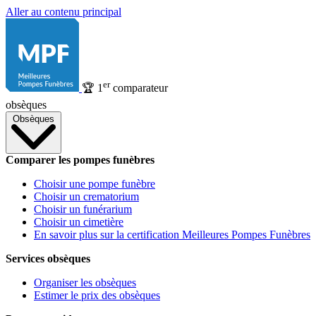
Aller au contenu principal
er
🏆
1
comparateur
obsèques
Obsèques
Comparer les pompes funèbres
Choisir une pompe funèbre
Choisir un crematorium
Choisir un funérarium
Choisir un cimetière
En savoir plus sur la certification Meilleures Pompes Funèbres
Services obsèques
Organiser les obsèques
Estimer le prix des obsèques