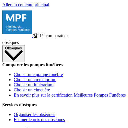
Aller au contenu principal
er
🏆
1
comparateur
obsèques
Obsèques
Comparer les pompes funèbres
Choisir une pompe funèbre
Choisir un crematorium
Choisir un funérarium
Choisir un cimetière
En savoir plus sur la certification Meilleures Pompes Funèbres
Services obsèques
Organiser les obsèques
Estimer le prix des obsèques