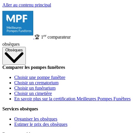
Aller au contenu principal
er
🏆
1
comparateur
obsèques
Obsèques
Comparer les pompes funèbres
Choisir une pompe funèbre
Choisir un crematorium
Choisir un funérarium
Choisir un cimetière
En savoir plus sur la certification Meilleures Pompes Funèbres
Services obsèques
Organiser les obsèques
Estimer le prix des obsèques