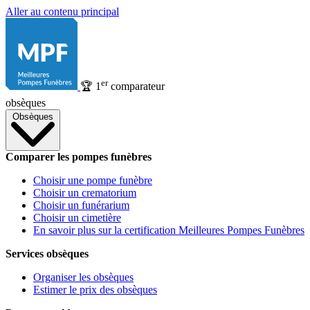
Aller au contenu principal
er
🏆
1
comparateur
obsèques
Obsèques
Comparer les pompes funèbres
Choisir une pompe funèbre
Choisir un crematorium
Choisir un funérarium
Choisir un cimetière
En savoir plus sur la certification Meilleures Pompes Funèbres
Services obsèques
Organiser les obsèques
Estimer le prix des obsèques