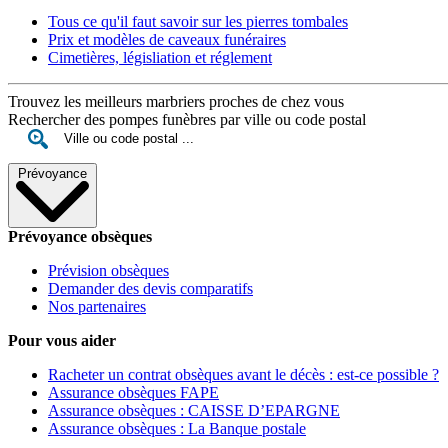
Tous ce qu'il faut savoir sur les pierres tombales
Prix et modèles de caveaux funéraires
Cimetières, législiation et réglement
Trouvez les meilleurs marbriers proches de chez vous
Rechercher des pompes funèbres par ville ou code postal
Prévoyance
Prévoyance obsèques
Prévision obsèques
Demander des devis comparatifs
Nos partenaires
Pour vous aider
Racheter un contrat obsèques avant le décès : est-ce possible ?
Assurance obsèques FAPE
Assurance obsèques : CAISSE D’EPARGNE
Assurance obsèques : La Banque postale