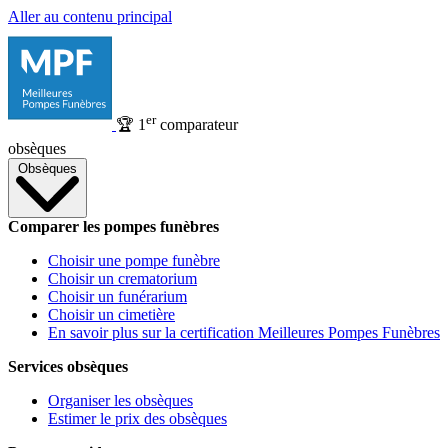
Aller au contenu principal
er
🏆
1
comparateur
obsèques
Obsèques
Comparer les pompes funèbres
Choisir une pompe funèbre
Choisir un crematorium
Choisir un funérarium
Choisir un cimetière
En savoir plus sur la certification Meilleures Pompes Funèbres
Services obsèques
Organiser les obsèques
Estimer le prix des obsèques