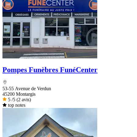
Pompes Funèbres FunéCenter
53-55 Avenue de Verdun
45200 Montargis
5
/5
(2 avis)
top notes