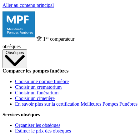
Aller au contenu principal
er
🏆
1
comparateur
obsèques
Obsèques
Comparer les pompes funèbres
Choisir une pompe funèbre
Choisir un crematorium
Choisir un funérarium
Choisir un cimetière
En savoir plus sur la certification Meilleures Pompes Funèbres
Services obsèques
Organiser les obsèques
Estimer le prix des obsèques