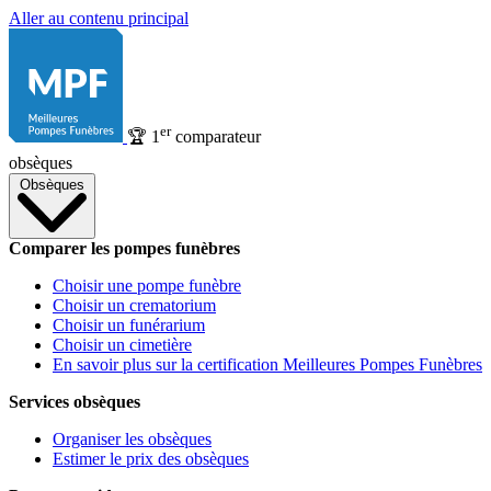
Aller au contenu principal
er
🏆
1
comparateur
obsèques
Obsèques
Comparer les pompes funèbres
Choisir une pompe funèbre
Choisir un crematorium
Choisir un funérarium
Choisir un cimetière
En savoir plus sur la certification Meilleures Pompes Funèbres
Services obsèques
Organiser les obsèques
Estimer le prix des obsèques