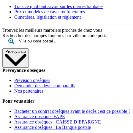
Tous ce qu'il faut savoir sur les pierres tombales
Prix et modèles de caveaux funéraires
Cimetières, législiation et réglement
Trouvez les meilleurs marbriers proches de chez vous
Rechercher des pompes funèbres par ville ou code postal
Prévoyance
Prévoyance obsèques
Prévision obsèques
Demander des devis comparatifs
Nos partenaires
Pour vous aider
Racheter un contrat obsèques avant le décès : est-ce possible ?
Assurance obsèques FAPE
Assurance obsèques : CAISSE D’EPARGNE
Assurance obsèques : La Banque postale