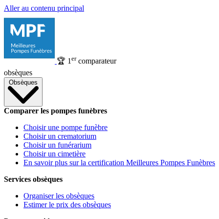
Aller au contenu principal
er
🏆
1
comparateur
obsèques
Obsèques
Comparer les pompes funèbres
Choisir une pompe funèbre
Choisir un crematorium
Choisir un funérarium
Choisir un cimetière
En savoir plus sur la certification Meilleures Pompes Funèbres
Services obsèques
Organiser les obsèques
Estimer le prix des obsèques