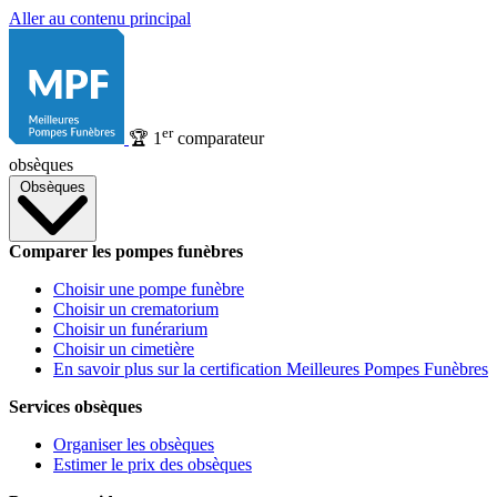
Aller au contenu principal
er
🏆
1
comparateur
obsèques
Obsèques
Comparer les pompes funèbres
Choisir une pompe funèbre
Choisir un crematorium
Choisir un funérarium
Choisir un cimetière
En savoir plus sur la certification Meilleures Pompes Funèbres
Services obsèques
Organiser les obsèques
Estimer le prix des obsèques