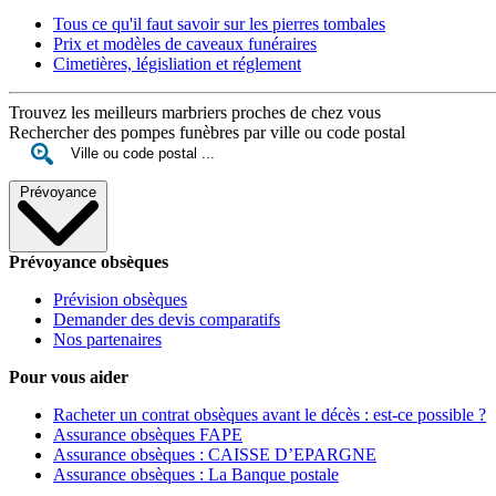
Tous ce qu'il faut savoir sur les pierres tombales
Prix et modèles de caveaux funéraires
Cimetières, législiation et réglement
Trouvez les meilleurs marbriers proches de chez vous
Rechercher des pompes funèbres par ville ou code postal
Prévoyance
Prévoyance obsèques
Prévision obsèques
Demander des devis comparatifs
Nos partenaires
Pour vous aider
Racheter un contrat obsèques avant le décès : est-ce possible ?
Assurance obsèques FAPE
Assurance obsèques : CAISSE D’EPARGNE
Assurance obsèques : La Banque postale