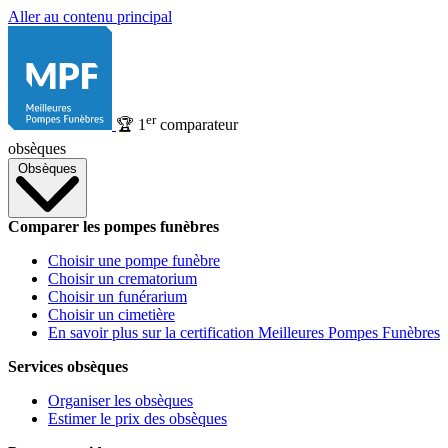
Aller au contenu principal
er
🏆
1
comparateur
obsèques
Obsèques
Comparer les pompes funèbres
Choisir une pompe funèbre
Choisir un crematorium
Choisir un funérarium
Choisir un cimetière
En savoir plus sur la certification Meilleures Pompes Funèbres
Services obsèques
Organiser les obsèques
Estimer le prix des obsèques