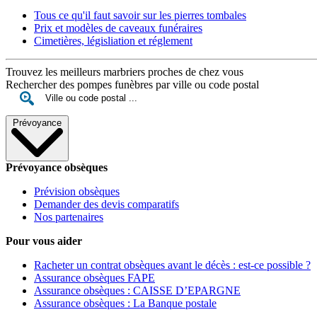
Tous ce qu'il faut savoir sur les pierres tombales
Prix et modèles de caveaux funéraires
Cimetières, législiation et réglement
Trouvez les meilleurs marbriers proches de chez vous
Rechercher des pompes funèbres par ville ou code postal
Prévoyance
Prévoyance obsèques
Prévision obsèques
Demander des devis comparatifs
Nos partenaires
Pour vous aider
Racheter un contrat obsèques avant le décès : est-ce possible ?
Assurance obsèques FAPE
Assurance obsèques : CAISSE D’EPARGNE
Assurance obsèques : La Banque postale