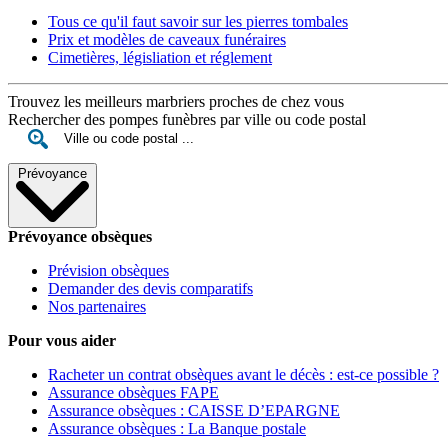
Tous ce qu'il faut savoir sur les pierres tombales
Prix et modèles de caveaux funéraires
Cimetières, législiation et réglement
Trouvez les meilleurs marbriers proches de chez vous
Rechercher des pompes funèbres par ville ou code postal
Prévoyance
Prévoyance obsèques
Prévision obsèques
Demander des devis comparatifs
Nos partenaires
Pour vous aider
Racheter un contrat obsèques avant le décès : est-ce possible ?
Assurance obsèques FAPE
Assurance obsèques : CAISSE D’EPARGNE
Assurance obsèques : La Banque postale