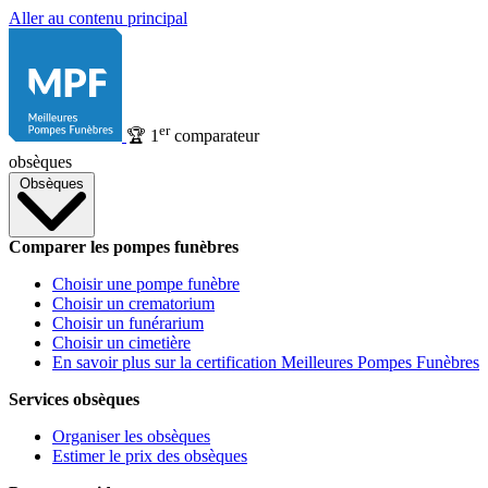
Aller au contenu principal
er
🏆
1
comparateur
obsèques
Obsèques
Comparer les pompes funèbres
Choisir une pompe funèbre
Choisir un crematorium
Choisir un funérarium
Choisir un cimetière
En savoir plus sur la certification Meilleures Pompes Funèbres
Services obsèques
Organiser les obsèques
Estimer le prix des obsèques