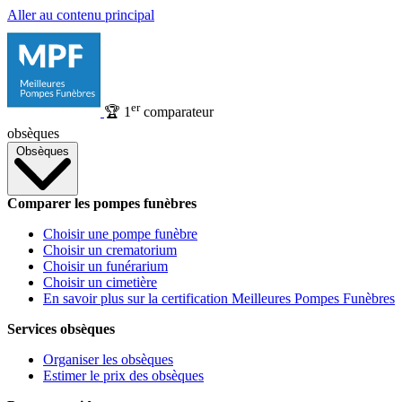
Aller au contenu principal
er
🏆
1
comparateur
obsèques
Obsèques
Comparer les pompes funèbres
Choisir une pompe funèbre
Choisir un crematorium
Choisir un funérarium
Choisir un cimetière
En savoir plus sur la certification Meilleures Pompes Funèbres
Services obsèques
Organiser les obsèques
Estimer le prix des obsèques