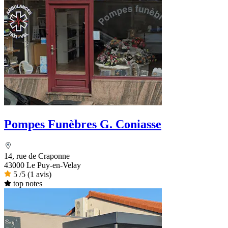
Pompes Funèbres G. Coniasse
14, rue de Craponne
43000 Le Puy-en-Velay
5
/5
(1 avis)
top notes