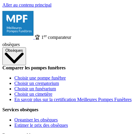
Aller au contenu principal
er
🏆
1
comparateur
obsèques
Obsèques
Comparer les pompes funèbres
Choisir une pompe funèbre
Choisir un crematorium
Choisir un funérarium
Choisir un cimetière
En savoir plus sur la certification Meilleures Pompes Funèbres
Services obsèques
Organiser les obsèques
Estimer le prix des obsèques