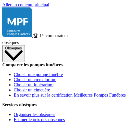
Aller au contenu principal
er
🏆
1
comparateur
obsèques
Obsèques
Comparer les pompes funèbres
Choisir une pompe funèbre
Choisir un crematorium
Choisir un funérarium
Choisir un cimetière
En savoir plus sur la certification Meilleures Pompes Funèbres
Services obsèques
Organiser les obsèques
Estimer le prix des obsèques