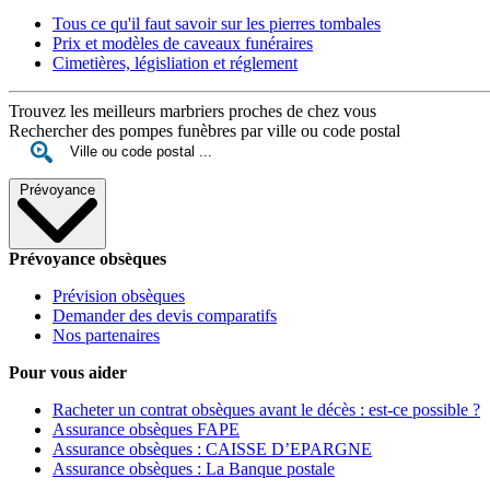
Tous ce qu'il faut savoir sur les pierres tombales
Prix et modèles de caveaux funéraires
Cimetières, législiation et réglement
Trouvez les meilleurs marbriers proches de chez vous
Rechercher des pompes funèbres par ville ou code postal
Prévoyance
Prévoyance obsèques
Prévision obsèques
Demander des devis comparatifs
Nos partenaires
Pour vous aider
Racheter un contrat obsèques avant le décès : est-ce possible ?
Assurance obsèques FAPE
Assurance obsèques : CAISSE D’EPARGNE
Assurance obsèques : La Banque postale