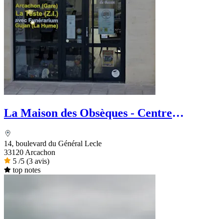
La Maison des Obsèques - Centre
Funéraire du Bassin
14, boulevard du Général Lecle
33120 Arcachon
5
/5
(3 avis)
top notes