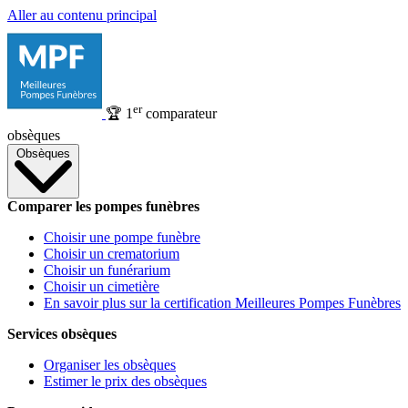
Aller au contenu principal
er
🏆
1
comparateur
obsèques
Obsèques
Comparer les pompes funèbres
Choisir une pompe funèbre
Choisir un crematorium
Choisir un funérarium
Choisir un cimetière
En savoir plus sur la certification Meilleures Pompes Funèbres
Services obsèques
Organiser les obsèques
Estimer le prix des obsèques