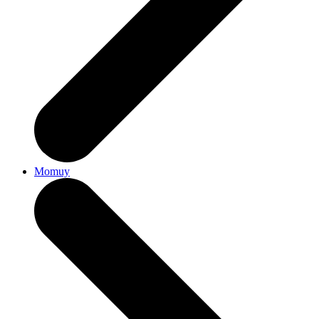
Momuy