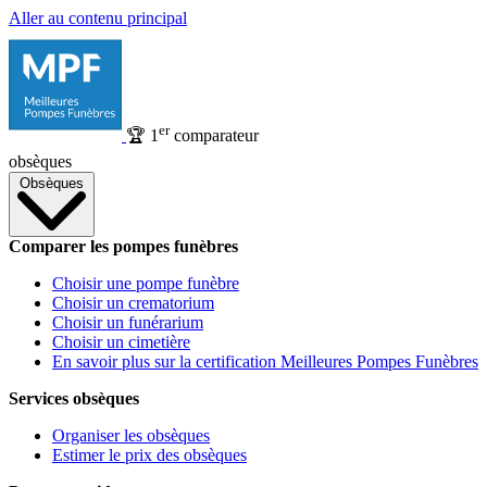
Aller au contenu principal
er
🏆
1
comparateur
obsèques
Obsèques
Comparer les pompes funèbres
Choisir une pompe funèbre
Choisir un crematorium
Choisir un funérarium
Choisir un cimetière
En savoir plus sur la certification Meilleures Pompes Funèbres
Services obsèques
Organiser les obsèques
Estimer le prix des obsèques