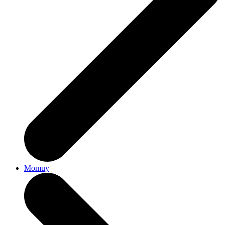
Momuy