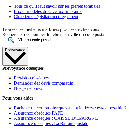
Tous ce qu'il faut savoir sur les pierres tombales
Prix et modèles de caveaux funéraires
Cimetières, législiation et réglement
Trouvez les meilleurs marbriers proches de chez vous
Rechercher des pompes funèbres par ville ou code postal
Prévoyance
Prévoyance obsèques
Prévision obsèques
Demander des devis comparatifs
Nos partenaires
Pour vous aider
Racheter un contrat obsèques avant le décès : est-ce possible ?
Assurance obsèques FAPE
Assurance obsèques : CAISSE D’EPARGNE
Assurance obsèques : La Banque postale