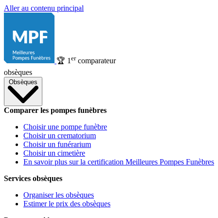
Aller au contenu principal
er
🏆
1
comparateur
obsèques
Obsèques
Comparer les pompes funèbres
Choisir une pompe funèbre
Choisir un crematorium
Choisir un funérarium
Choisir un cimetière
En savoir plus sur la certification Meilleures Pompes Funèbres
Services obsèques
Organiser les obsèques
Estimer le prix des obsèques