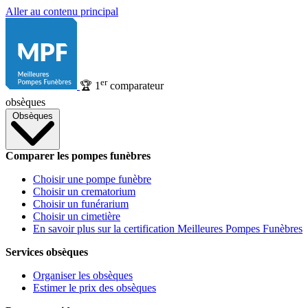
Aller au contenu principal
er
🏆
1
comparateur
obsèques
Obsèques
Comparer les pompes funèbres
Choisir une pompe funèbre
Choisir un crematorium
Choisir un funérarium
Choisir un cimetière
En savoir plus sur la certification Meilleures Pompes Funèbres
Services obsèques
Organiser les obsèques
Estimer le prix des obsèques