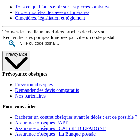
Tous ce qu'il faut savoir sur les pierres tombales
Prix et modèles de caveaux funéraires
Cimetières, législiation et réglement
Trouvez les meilleurs marbriers proches de chez vous
Rechercher des pompes funèbres par ville ou code postal
Prévoyance
Prévoyance obsèques
Prévision obsèques
Demander des devis comparatifs
Nos partenaires
Pour vous aider
Racheter un contrat obsèques avant le décès : est-ce possible ?
Assurance obsèques FAPE
Assurance obsèques : CAISSE D’EPARGNE
Assurance obsèques : La Banque postale