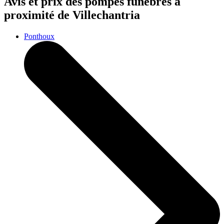
Avis et prix des
pompes funèbres
à
proximité de Villechantria
Ponthoux