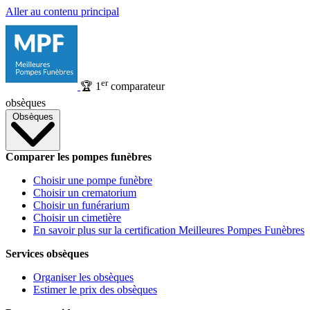
Aller au contenu principal
er
🏆
1
comparateur
obsèques
Obsèques
Comparer les pompes funèbres
Choisir une pompe funèbre
Choisir un crematorium
Choisir un funérarium
Choisir un cimetière
En savoir plus sur la certification Meilleures Pompes Funèbres
Services obsèques
Organiser les obsèques
Estimer le prix des obsèques