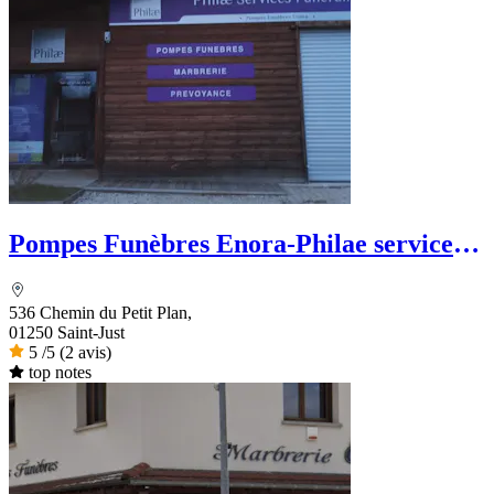
Pompes Funèbres Enora-Philae services
funéraires
536 Chemin du Petit Plan,
01250 Saint-Just
5
/5
(2 avis)
top notes