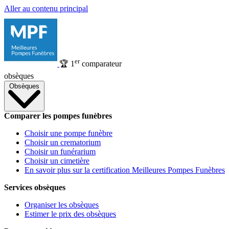
Aller au contenu principal
er
🏆
1
comparateur
obsèques
Obsèques
Comparer les pompes funèbres
Choisir une pompe funèbre
Choisir un crematorium
Choisir un funérarium
Choisir un cimetière
En savoir plus sur la certification Meilleures Pompes Funèbres
Services obsèques
Organiser les obsèques
Estimer le prix des obsèques