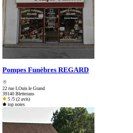
Pompes Funèbres REGARD
22 rue LOuis le Grand
39140 Bletterans
5
/5
(2 avis)
top notes