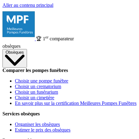
Aller au contenu principal
er
🏆
1
comparateur
obsèques
Obsèques
Comparer les pompes funèbres
Choisir une pompe funèbre
Choisir un crematorium
Choisir un funérarium
Choisir un cimetière
En savoir plus sur la certification Meilleures Pompes Funèbres
Services obsèques
Organiser les obsèques
Estimer le prix des obsèques