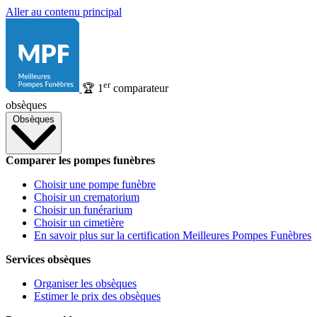
Aller au contenu principal
er
🏆
1
comparateur
obsèques
Obsèques
Comparer les pompes funèbres
Choisir une pompe funèbre
Choisir un crematorium
Choisir un funérarium
Choisir un cimetière
En savoir plus sur la certification Meilleures Pompes Funèbres
Services obsèques
Organiser les obsèques
Estimer le prix des obsèques