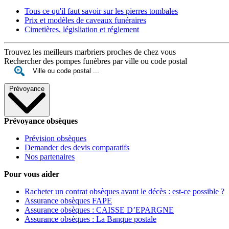
Tous ce qu'il faut savoir sur les pierres tombales
Prix et modèles de caveaux funéraires
Cimetières, législiation et réglement
Trouvez les meilleurs marbriers proches de chez vous
Rechercher des pompes funèbres par ville ou code postal
Prévoyance
Prévoyance obsèques
Prévision obsèques
Demander des devis comparatifs
Nos partenaires
Pour vous aider
Racheter un contrat obsèques avant le décès : est-ce possible ?
Assurance obsèques FAPE
Assurance obsèques : CAISSE D’EPARGNE
Assurance obsèques : La Banque postale