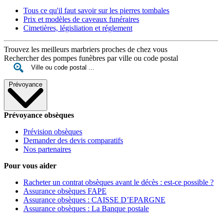
Tous ce qu'il faut savoir sur les pierres tombales
Prix et modèles de caveaux funéraires
Cimetières, législiation et réglement
Trouvez les meilleurs marbriers proches de chez vous
Rechercher des pompes funèbres par ville ou code postal
Prévoyance
Prévoyance obsèques
Prévision obsèques
Demander des devis comparatifs
Nos partenaires
Pour vous aider
Racheter un contrat obsèques avant le décès : est-ce possible ?
Assurance obsèques FAPE
Assurance obsèques : CAISSE D’EPARGNE
Assurance obsèques : La Banque postale