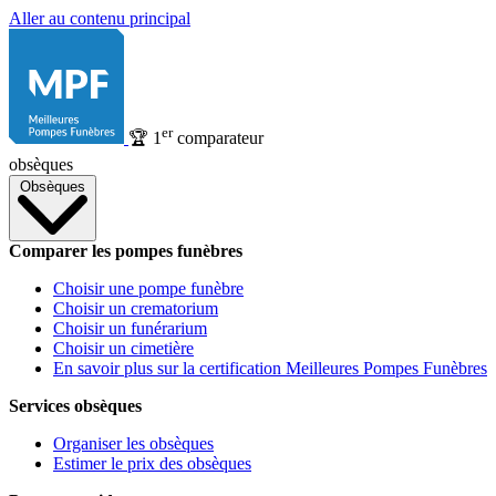
Aller au contenu principal
er
🏆
1
comparateur
obsèques
Obsèques
Comparer les pompes funèbres
Choisir une pompe funèbre
Choisir un crematorium
Choisir un funérarium
Choisir un cimetière
En savoir plus sur la certification Meilleures Pompes Funèbres
Services obsèques
Organiser les obsèques
Estimer le prix des obsèques