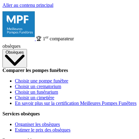
Aller au contenu principal
er
🏆
1
comparateur
obsèques
Obsèques
Comparer les pompes funèbres
Choisir une pompe funèbre
Choisir un crematorium
Choisir un funérarium
Choisir un cimetière
En savoir plus sur la certification Meilleures Pompes Funèbres
Services obsèques
Organiser les obsèques
Estimer le prix des obsèques