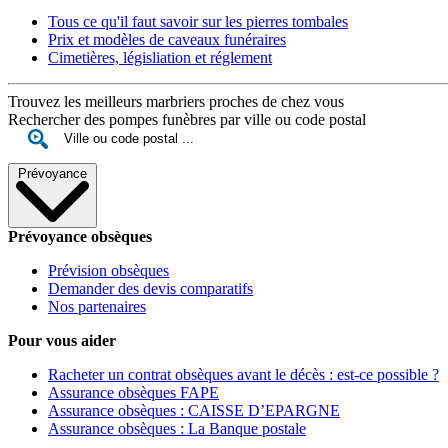
Tous ce qu'il faut savoir sur les pierres tombales
Prix et modèles de caveaux funéraires
Cimetières, législiation et réglement
Trouvez les meilleurs marbriers proches de chez vous
Rechercher des pompes funèbres par ville ou code postal
Prévoyance
Prévoyance obsèques
Prévision obsèques
Demander des devis comparatifs
Nos partenaires
Pour vous aider
Racheter un contrat obsèques avant le décès : est-ce possible ?
Assurance obsèques FAPE
Assurance obsèques : CAISSE D’EPARGNE
Assurance obsèques : La Banque postale