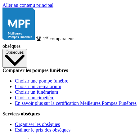
Aller au contenu principal
er
🏆
1
comparateur
obsèques
Obsèques
Comparer les pompes funèbres
Choisir une pompe funèbre
Choisir un crematorium
Choisir un funérarium
Choisir un cimetière
En savoir plus sur la certification Meilleures Pompes Funèbres
Services obsèques
Organiser les obsèques
Estimer le prix des obsèques