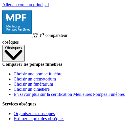
Aller au contenu principal
er
🏆
1
comparateur
obsèques
Obsèques
Comparer les pompes funèbres
Choisir une pompe funèbre
Choisir un crematorium
Choisir un funérarium
Choisir un cimetière
En savoir plus sur la certification Meilleures Pompes Funèbres
Services obsèques
Organiser les obsèques
Estimer le prix des obsèques