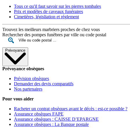
Tous ce qu'il faut savoir sur les pierres tombales
Prix et modèles de caveaux funéraires
Cimetières, législiation et réglement
Trouvez les meilleurs marbriers proches de chez vous
Rechercher des pompes funèbres par ville ou code postal
Prévoyance
Prévoyance obsèques
Prévision obsèques
Demander des devis comparatifs
Nos partenaires
Pour vous aider
Racheter un contrat obsèques avant le décès : est-ce possible ?
Assurance obsèques FAPE
Assurance obsèques : CAISSE D’EPARGNE
Assurance obsèques : La Banque postale