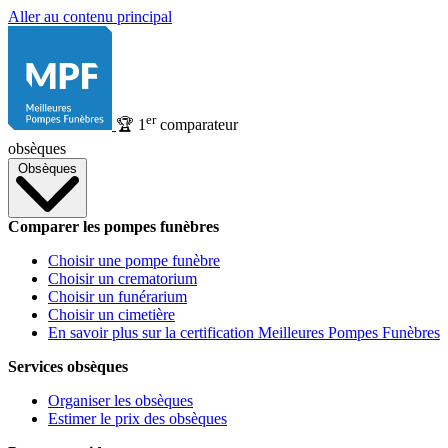
Aller au contenu principal
er
🏆
1
comparateur
obsèques
Obsèques
Comparer les pompes funèbres
Choisir une pompe funèbre
Choisir un crematorium
Choisir un funérarium
Choisir un cimetière
En savoir plus sur la certification Meilleures Pompes Funèbres
Services obsèques
Organiser les obsèques
Estimer le prix des obsèques