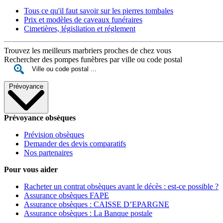
Tous ce qu'il faut savoir sur les pierres tombales
Prix et modèles de caveaux funéraires
Cimetières, législiation et réglement
Trouvez les meilleurs marbriers proches de chez vous
Rechercher des pompes funèbres par ville ou code postal
Prévoyance
Prévoyance obsèques
Prévision obsèques
Demander des devis comparatifs
Nos partenaires
Pour vous aider
Racheter un contrat obsèques avant le décès : est-ce possible ?
Assurance obsèques FAPE
Assurance obsèques : CAISSE D’EPARGNE
Assurance obsèques : La Banque postale