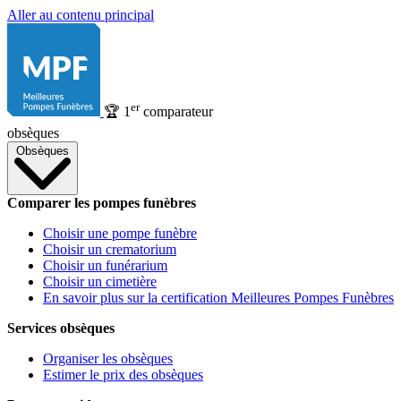
Aller au contenu principal
er
🏆
1
comparateur
obsèques
Obsèques
Comparer les pompes funèbres
Choisir une pompe funèbre
Choisir un crematorium
Choisir un funérarium
Choisir un cimetière
En savoir plus sur la certification Meilleures Pompes Funèbres
Services obsèques
Organiser les obsèques
Estimer le prix des obsèques