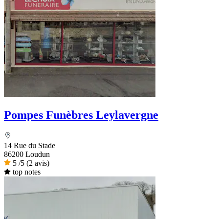
Pompes Funèbres Leylavergne
14 Rue du Stade
86200 Loudun
5
/5
(2 avis)
top notes