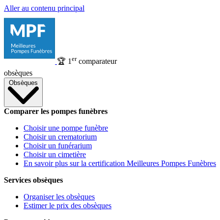
Aller au contenu principal
er
🏆
1
comparateur
obsèques
Obsèques
Comparer les pompes funèbres
Choisir une pompe funèbre
Choisir un crematorium
Choisir un funérarium
Choisir un cimetière
En savoir plus sur la certification Meilleures Pompes Funèbres
Services obsèques
Organiser les obsèques
Estimer le prix des obsèques