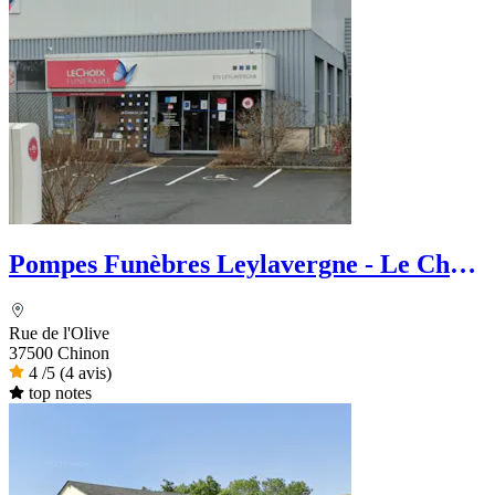
Pompes Funèbres Leylavergne - Le Choix
Funéraire
Rue de l'Olive
37500 Chinon
4
/5
(4 avis)
top notes