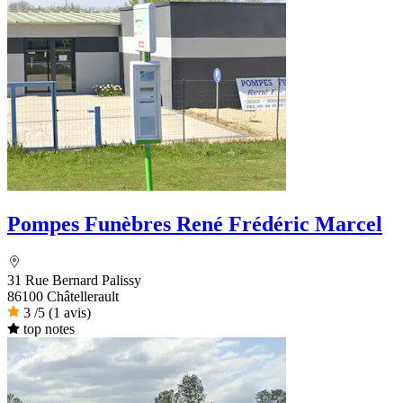
Pompes Funèbres René Frédéric Marcel
31 Rue Bernard Palissy
86100 Châtellerault
3
/5
(1 avis)
top notes