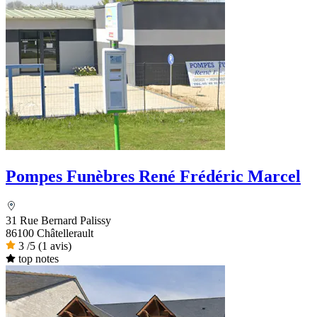
Pompes Funèbres René Frédéric Marcel
31 Rue Bernard Palissy
86100 Châtellerault
3
/5
(1 avis)
top notes