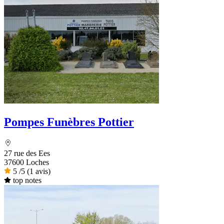
Pompes Funèbres Pottier
27 rue des Ees
37600 Loches
5
/5
(1 avis)
top notes