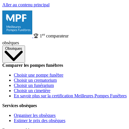
Aller au contenu principal
er
🏆
1
comparateur
obsèques
Obsèques
Comparer les pompes funèbres
Choisir une pompe funèbre
Choisir un crematorium
Choisir un funérarium
Choisir un cimetière
En savoir plus sur la certification Meilleures Pompes Funèbres
Services obsèques
Organiser les obsèques
Estimer le prix des obsèques