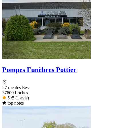
Pompes Funèbres Pottier
27 rue des Ees
37600 Loches
5
/5
(1 avis)
top notes