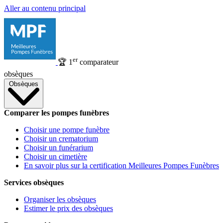
Aller au contenu principal
er
🏆
1
comparateur
obsèques
Obsèques
Comparer les pompes funèbres
Choisir une pompe funèbre
Choisir un crematorium
Choisir un funérarium
Choisir un cimetière
En savoir plus sur la certification Meilleures Pompes Funèbres
Services obsèques
Organiser les obsèques
Estimer le prix des obsèques