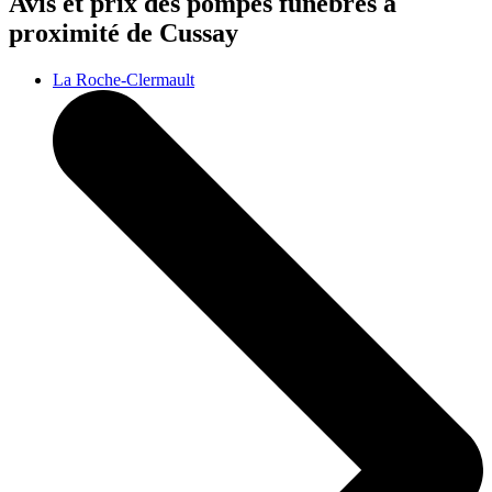
Avis et prix des
pompes funèbres
à
proximité de Cussay
La Roche-Clermault