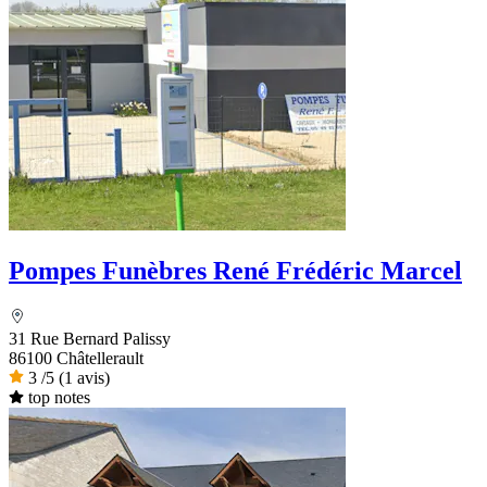
Pompes Funèbres René Frédéric Marcel
31 Rue Bernard Palissy
86100 Châtellerault
3
/5
(1 avis)
top notes