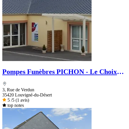
Pompes Funèbres PICHON - Le Choix
Funéraire
3, Rue de Verdun
35420 Louvigné-du-Désert
5
/5
(1 avis)
top notes