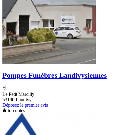
Pompes Funèbres Landivysiennes
Le Petit Marcilly
53190 Landivy
Déposez le premier avis !
top notes