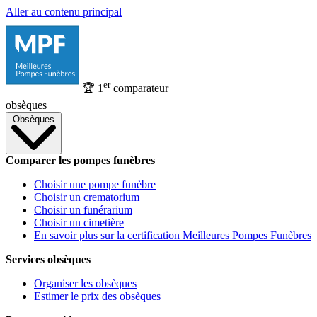
Aller au contenu principal
er
🏆
1
comparateur
obsèques
Obsèques
Comparer les pompes funèbres
Choisir une pompe funèbre
Choisir un crematorium
Choisir un funérarium
Choisir un cimetière
En savoir plus sur la certification Meilleures Pompes Funèbres
Services obsèques
Organiser les obsèques
Estimer le prix des obsèques