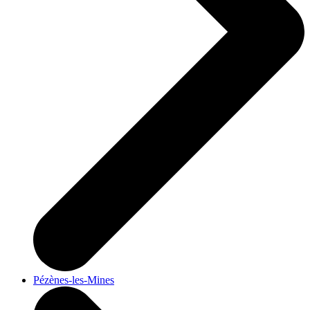
Pézènes-les-Mines