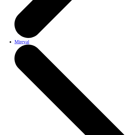
Mireval