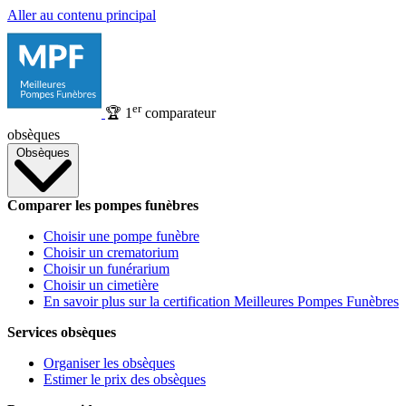
Aller au contenu principal
er
🏆
1
comparateur
obsèques
Obsèques
Comparer les pompes funèbres
Choisir une pompe funèbre
Choisir un crematorium
Choisir un funérarium
Choisir un cimetière
En savoir plus sur la certification Meilleures Pompes Funèbres
Services obsèques
Organiser les obsèques
Estimer le prix des obsèques