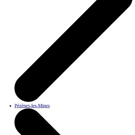
Pézènes-les-Mines