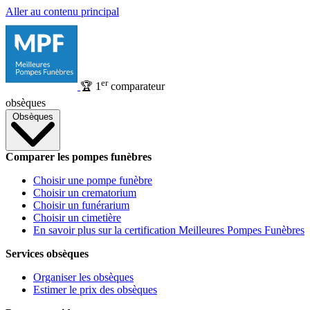
Aller au contenu principal
er
🏆
1
comparateur
obsèques
Obsèques
Comparer les pompes funèbres
Choisir une pompe funèbre
Choisir un crematorium
Choisir un funérarium
Choisir un cimetière
En savoir plus sur la certification Meilleures Pompes Funèbres
Services obsèques
Organiser les obsèques
Estimer le prix des obsèques