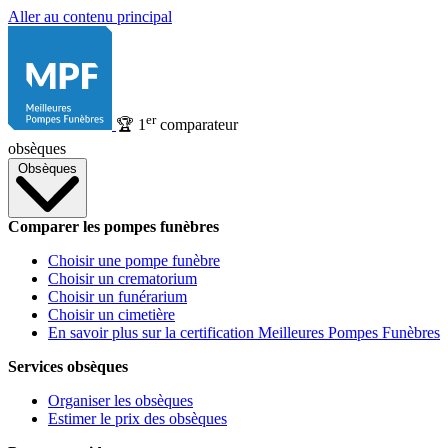
Aller au contenu principal
er
🏆
1
comparateur
obsèques
Obsèques
Comparer les pompes funèbres
Choisir une pompe funèbre
Choisir un crematorium
Choisir un funérarium
Choisir un cimetière
En savoir plus sur la certification Meilleures Pompes Funèbres
Services obsèques
Organiser les obsèques
Estimer le prix des obsèques