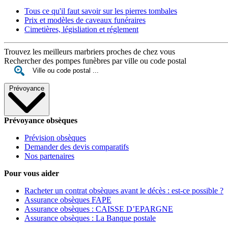
Tous ce qu'il faut savoir sur les pierres tombales
Prix et modèles de caveaux funéraires
Cimetières, législiation et réglement
Trouvez les meilleurs marbriers proches de chez vous
Rechercher des pompes funèbres par ville ou code postal
Prévoyance
Prévoyance obsèques
Prévision obsèques
Demander des devis comparatifs
Nos partenaires
Pour vous aider
Racheter un contrat obsèques avant le décès : est-ce possible ?
Assurance obsèques FAPE
Assurance obsèques : CAISSE D’EPARGNE
Assurance obsèques : La Banque postale