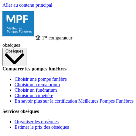
Aller au contenu principal
er
🏆
1
comparateur
obsèques
Obsèques
Comparer les pompes funèbres
Choisir une pompe funèbre
Choisir un crematorium
Choisir un funérarium
Choisir un cimetière
En savoir plus sur la certification Meilleures Pompes Funèbres
Services obsèques
Organiser les obsèques
Estimer le prix des obsèques