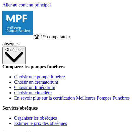
Aller au contenu principal
er
🏆
1
comparateur
obsèques
Obsèques
Comparer les pompes funèbres
Choisir une pompe funèbre
Choisir un crematorium
Choisir un funérarium
Choisir un cimetière
En savoir plus sur la certification Meilleures Pompes Funèbres
Services obsèques
Organiser les obsèques
Estimer le prix des obsèques