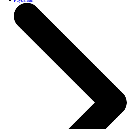
Puybarban