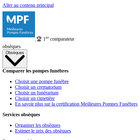
Aller au contenu principal
er
🏆
1
comparateur
obsèques
Obsèques
Comparer les pompes funèbres
Choisir une pompe funèbre
Choisir un crematorium
Choisir un funérarium
Choisir un cimetière
En savoir plus sur la certification Meilleures Pompes Funèbres
Services obsèques
Organiser les obsèques
Estimer le prix des obsèques