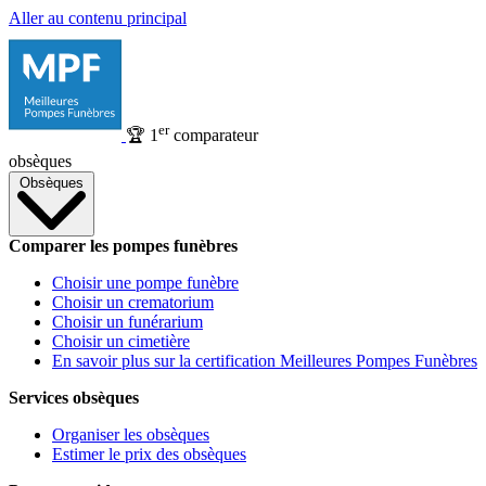
Aller au contenu principal
er
🏆
1
comparateur
obsèques
Obsèques
Comparer les pompes funèbres
Choisir une pompe funèbre
Choisir un crematorium
Choisir un funérarium
Choisir un cimetière
En savoir plus sur la certification Meilleures Pompes Funèbres
Services obsèques
Organiser les obsèques
Estimer le prix des obsèques