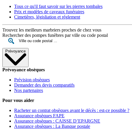
Tous ce qu'il faut savoir sur les pierres tombales
Prix et modèles de caveaux funéraires
Cimetières, législiation et réglement
Trouvez les meilleurs marbriers proches de chez vous
Rechercher des pompes funèbres par ville ou code postal
Prévoyance
Prévoyance obsèques
Prévision obsèques
Demander des devis comparatifs
Nos partenaires
Pour vous aider
Racheter un contrat obsèques avant le décès : est-ce possible ?
Assurance obsèques FAPE
Assurance obsèques : CAISSE D’EPARGNE
Assurance obsèques : La Banque postale