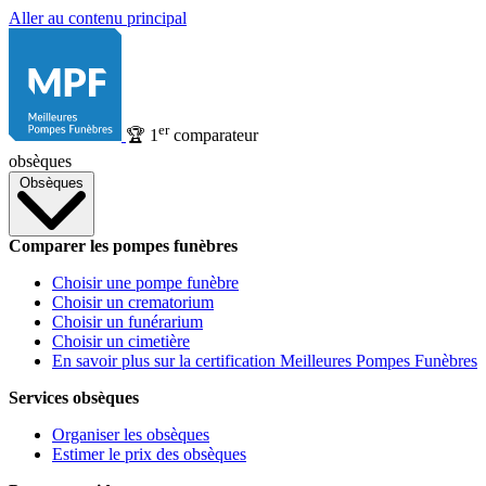
Aller au contenu principal
er
🏆
1
comparateur
obsèques
Obsèques
Comparer les pompes funèbres
Choisir une pompe funèbre
Choisir un crematorium
Choisir un funérarium
Choisir un cimetière
En savoir plus sur la certification Meilleures Pompes Funèbres
Services obsèques
Organiser les obsèques
Estimer le prix des obsèques