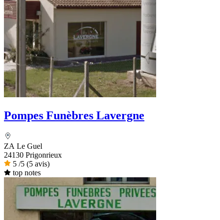
Pompes Funèbres Lavergne
ZA Le Guel
24130 Prigonrieux
5
/5
(5 avis)
top notes