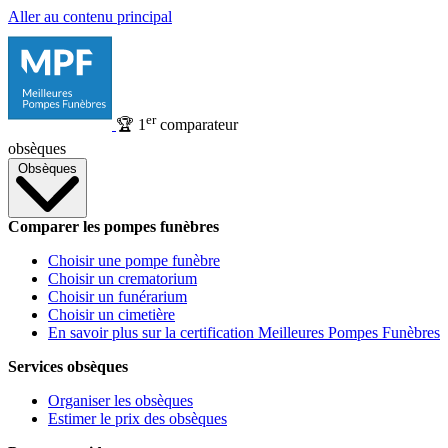
Aller au contenu principal
er
🏆
1
comparateur
obsèques
Obsèques
Comparer les pompes funèbres
Choisir une pompe funèbre
Choisir un crematorium
Choisir un funérarium
Choisir un cimetière
En savoir plus sur la certification Meilleures Pompes Funèbres
Services obsèques
Organiser les obsèques
Estimer le prix des obsèques