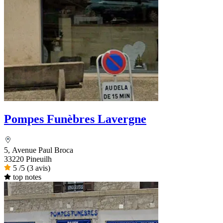
Pompes Funèbres Lavergne
5, Avenue Paul Broca
33220 Pineuilh
5
/5
(3 avis)
top notes