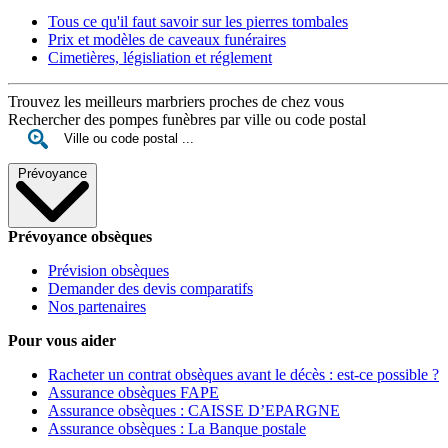
Tous ce qu'il faut savoir sur les pierres tombales
Prix et modèles de caveaux funéraires
Cimetières, législiation et réglement
Trouvez les meilleurs marbriers proches de chez vous
Rechercher des pompes funèbres par ville ou code postal
Prévoyance
Prévoyance obsèques
Prévision obsèques
Demander des devis comparatifs
Nos partenaires
Pour vous aider
Racheter un contrat obsèques avant le décès : est-ce possible ?
Assurance obsèques FAPE
Assurance obsèques : CAISSE D’EPARGNE
Assurance obsèques : La Banque postale