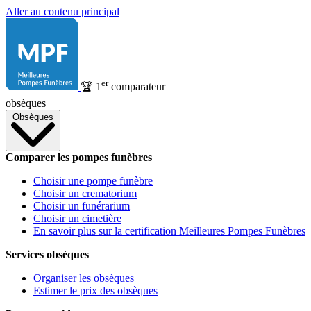
Aller au contenu principal
er
🏆
1
comparateur
obsèques
Obsèques
Comparer les pompes funèbres
Choisir une pompe funèbre
Choisir un crematorium
Choisir un funérarium
Choisir un cimetière
En savoir plus sur la certification Meilleures Pompes Funèbres
Services obsèques
Organiser les obsèques
Estimer le prix des obsèques